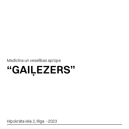
RADIOLOĢIJAS 
CENTRA NODAĻAS 
PĀRBŪVE 
STACIONĀRĀ 
Medicīna un veselības aprūpe
“GAIĻEZERS”
Hipokrāta iela 2, Rīga
  -
2023