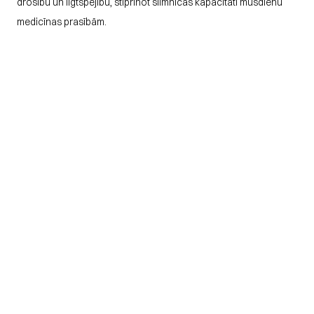
drošību un ilgtspējību, stiprinot slimnīcas kapacitāti mūsdienu 
medicīnas prasībām.