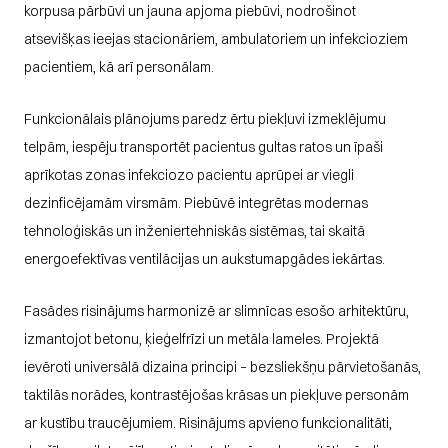
korpusa pārbūvi un jauna apjoma piebūvi, nodrošinot 
atsevišķas ieejas stacionāriem, ambulatoriem un infekcioziem 
pacientiem, kā arī personālam.
Funkcionālais plānojums paredz ērtu piekļuvi izmeklējumu 
telpām, iespēju transportēt pacientus gultas ratos un īpaši 
aprīkotas zonas infekciozo pacientu aprūpei ar viegli 
dezinficējamām virsmām. Piebūvē integrētas modernas 
tehnoloģiskās un inženiertehniskās sistēmas, tai skaitā 
energoefektīvas ventilācijas un aukstumapgādes iekārtas.
Fasādes risinājums harmonizē ar slimnīcas esošo arhitektūru, 
izmantojot betonu, ķieģelfrīzi un metāla lameles. Projektā 
ievēroti universālā dizaina principi – bezsliekšņu pārvietošanās, 
taktilās norādes, kontrastējošas krāsas un piekļuve personām 
ar kustību traucējumiem. Risinājums apvieno funkcionalitāti, 