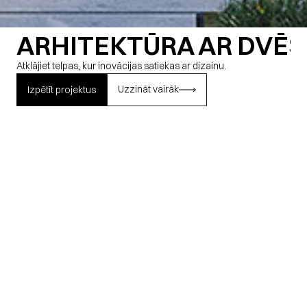
ARHITEKTŪRA AR DVĒS
Atklājiet telpas, kur inovācijas satiekas ar dizainu.
Uzzināt vairāk
Uzzināt vairāk
Izpētīt projektus
PAKALPOJUMI
ARHITEKTŪRA
01
BŪVPROJEKTU VADĪBA
02