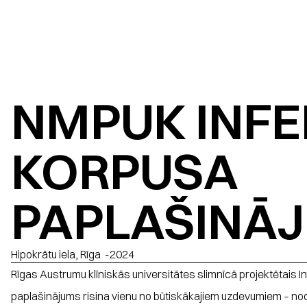
NMPUK INFEK
KORPUSA 
PAPLAŠINĀ
Hipokrātu iela, Rīga
  -
2024
Rīgas Austrumu klīniskās universitātes slimnīcā projektētais In
paplašinājums risina vienu no būtiskākajiem uzdevumiem – nod