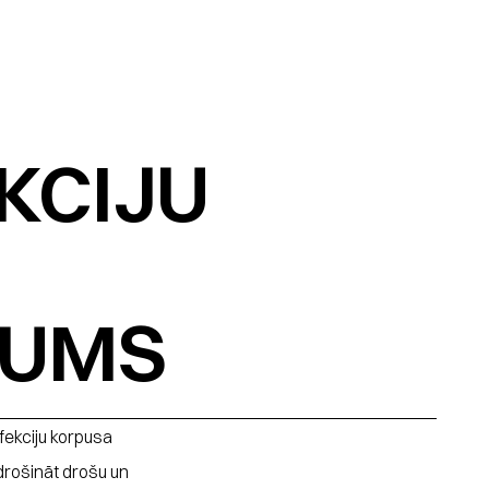
CIJU 
JUMS
fekciju korpusa 
rošināt drošu un 